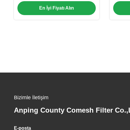
Çok İnce Tip SGS Onaylandı
Kemer
En İyi Fiyatı Alın
Bizimle İletişim
Anping County Comesh Filter Co.,
E-posta