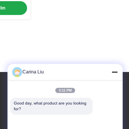
Döngü
lın
Carina Liu
3:11 PM
Adresimiz
Good day, what product are you looking 
Adres
for?
Sanayi Bankası, Güney Anping, Hengshui, Hebei,
PR Çin.