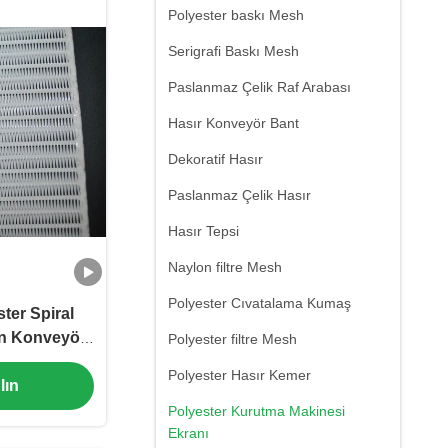
Polyester baskı Mesh
Serigrafi Baskı Mesh
Paslanmaz Çelik Raf Arabası
Hasır Konveyör Bant
Dekoratif Hasır
Paslanmaz Çelik Hasır
Hasır Tepsi
Naylon filtre Mesh
Polyester Cıvatalama Kumaş
ter Spiral
in Konveyör
Polyester filtre Mesh
h
Polyester Hasır Kemer
lın
Polyester Kurutma Makinesi
Ekranı