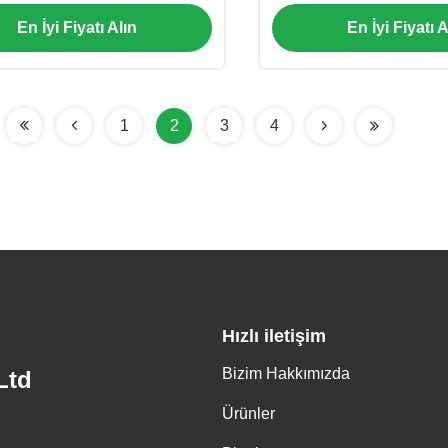
 Kurutma Makinesi Ekranı
İçin Minimum 
En İyi Fiyatı Alın
En İyi Fiyatı A
1
2
3
4
Hızlı iletişim
Bizim Hakkımızda
Ltd
Ürünler