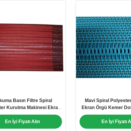
uma Basın Filtre Spiral
Mavi Spiral Polyeste
ter Kurutma Makinesi Ekran
Ekran Örgü Kemer Do
h Kemeri Isıya Dayanıklı
Filtre Örgü K
En İyi Fiyatı Alın
En İyi Fiyatı A