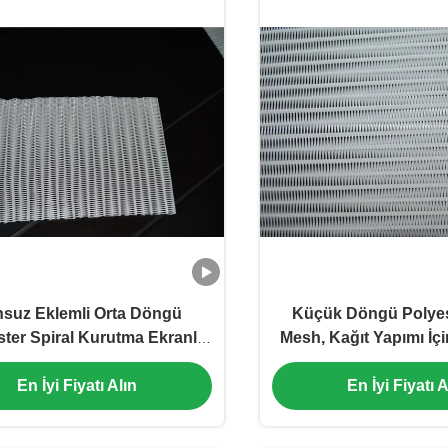
suz Eklemli Orta Döngü
Küçük Döngü Polyes
ter Spiral Kurutma Ekranlı
Mesh, Kağıt Yapımı İç
Örgü Kemer
Bantlı Mes
En İyi Fiyatı Alın
En İyi Fiyatı A