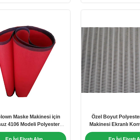
blown Maske Makinesi için
Özel Boyut Polyeste
uz 4106 Modeli Polyester
Makinesi Ekranlı Kon
Hasır Kemer
Büyük Dön
En İyi Fiyatı Alın
En İyi Fiyatı A