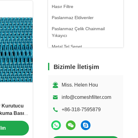
Hasır Filtre
Paslanmaz Eldivenler
Paslanmaz Çelik Chainmail
Yıkayıcı
Metal Tel Sepet
PTFE Hasır Konveyör Bant
Bizimle İletişim
Soğuk Duman Jeneratörü
Paslanmaz çelik sepet
Miss. Helen Hou
info@comeshfilter.com
r Kurutucu
+86-318-7595879
kuma Basın
emer
lın