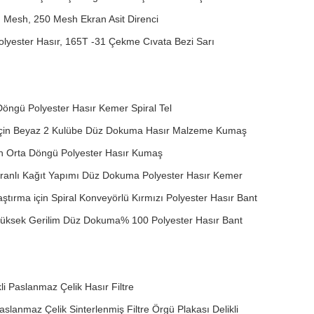
kı Mesh, 250 Mesh Ekran Asit Direnci
olyester Hasır, 165T -31 Çekme Cıvata Bezi Sarı
Döngü Polyester Hasır Kemer Spiral Tel
çin Beyaz 2 Kulübe Düz Dokuma Hasır Malzeme Kumaş
in Orta Döngü Polyester Hasır Kumaş
ranlı Kağıt Yapımı Düz ​​Dokuma Polyester Hasır Kemer
tırma için Spiral Konveyörlü Kırmızı Polyester Hasır Bant
 Yüksek Gerilim Düz Dokuma% 100 Polyester Hasır Bant
kli Paslanmaz Çelik Hasır Filtre
lanmaz Çelik Sinterlenmiş Filtre Örgü Plakası Delikli