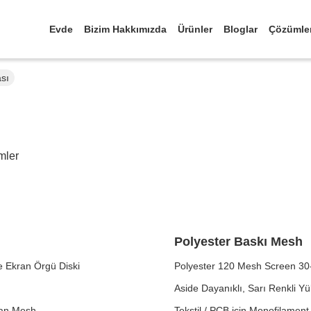
Evde
Bizim Hakkımızda
Ürünler
Bloglar
Çözümle
ası
mler
Polyester Baskı Mesh
e Ekran Örgü Diski
Polyester 120 Mesh Screen 30-
Aside Dayanıklı, Sarı Renkli 
kran Mesh
Tekstil / PCB için Monofilamen