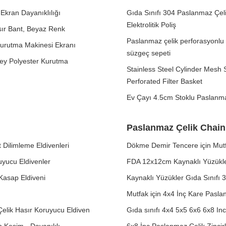
Ekran Dayanıklılığı
Gıda Sınıfı 304 Paslanmaz Çeli
Elektrolitik Poliş
sır Bant, Beyaz Renk
Paslanmaz çelik perforasyonlu fil
Kurutma Makinesi Ekranı
süzgeç sepeti
üzey Polyester Kurutma
Stainless Steel Cylinder Mesh
Perforated Filter Basket
Ev Çayı 4.5cm Stoklu Paslanma
Paslanmaz Çelik Chainm
 Dilimleme Eldivenleri
Dökme Demir Tencere için Mut
uyucu Eldivenler
FDA 12x12cm Kaynaklı Yüzükle
Kasap Eldiveni
Kaynaklı Yüzükler Gıda Sınıfı
Mutfak için 4x4 İnç Kare Pasl
elik Hasır Koruyucu Eldiven
Gıda sınıfı 4x4 5x5 6x6 6x8 In