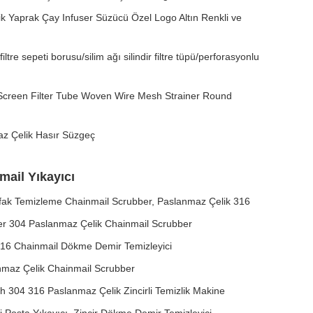
k Yaprak Çay Infuser Süzücü Özel Logo Altın Renkli ve
tre sepeti borusu/silim ağı silindir filtre tüpü/perforasyonlu
 Screen Filter Tube Woven Wire Mesh Strainer Round
z Çelik Hasır Süzgeç
ail Yıkayıcı
fak Temizleme Chainmail Scrubber, Paslanmaz Çelik 316
r 304 Paslanmaz Çelik Chainmail Scrubber
 316 Chainmail Dökme Demir Temizleyici
anmaz Çelik Chainmail Scrubber
ch 304 316 Paslanmaz Çelik Zincirli Temizlik Makine