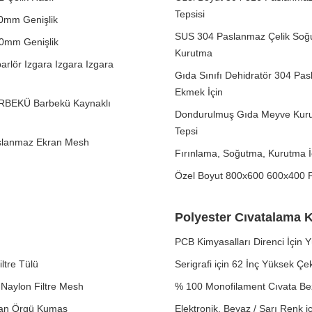
Tepsisi
0mm Genişlik
SUS 304 Paslanmaz Çelik Soğut
40mm Genişlik
Kurutma
arlör Izgara Izgara Izgara
Gıda Sınıfı Dehidratör 304 Pas
Ekmek İçin
BARBEKÜ Barbekü Kaynaklı
Dondurulmuş Gıda Meyve Kurut
Tepsi
Paslanmaz Ekran Mesh
Fırınlama, Soğutma, Kurutma İ
Özel Boyut 800x600 600x400 P
Polyester Cıvatalama
PCB Kimyasalları Direnci İçin 
ltre Tülü
Serigrafi için 62 İnç Yüksek Ç
Naylon Filtre Mesh
% 100 Monofilament Cıvata Bez
kran Örgü Kumaş
Elektronik, Beyaz / Sarı Renk i