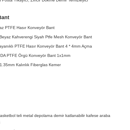
i Posta Yıkayıcı, Zincir Dökme Demir Temizleyici
Bant
az PTFE Hasır Konveyör Bant
Beyaz Kahverengi Siyah Ptfe Mesh Konveyör Bant
Dayanıklı PTFE Hasır Konveyör Bant 4 * 4mm Açma
k FDA PTFE Örgü Konveyör Bant 1x1mm
-1.35mm Kalınlık Fiberglas Kemer
basketbol teli metal depolama demir katlanabilir kafese araba
i