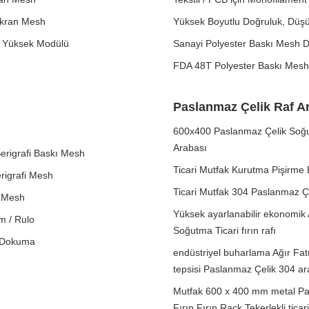
 Ekran Mesh
Yüksek Boyutlu Doğruluk, Düş
sh Yüksek Modülü
Sanayi Polyester Baskı Mesh 
FDA 48T Polyester Baskı Mesh 
Paslanmaz Çelik Raf A
600x400 Paslanmaz Çelik Soğu
Arabası
Serigrafi Baskı Mesh
Ticari Mutfak Kurutma Pişirme 
rigrafi Mesh
Ticari Mutfak 304 Paslanmaz Çe
i Mesh
Yüksek ayarlanabilir ekonomik 
m / Rulo
Soğutma Ticari fırın rafı
z Dokuma
endüstriyel buharlama Ağır Fa
tepsisi Paslanmaz Çelik 304 ar
Mutfak 600 x 400 mm metal Pa
Fırın Fırın Rack Tekerlekli ticari