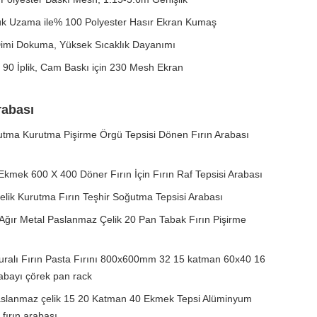
ük Uzama ile% 100 Polyester Hasır Ekran Kumaş
Dimi Dokuma, Yüksek Sıcaklık Dayanımı
90 İplik, Cam Baskı için 230 Mesh Ekran
rabası
tma Kurutma Pişirme Örgü Tepsisi Dönen Fırın Arabası
Ekmek 600 X 400 Döner Fırın İçin Fırın Raf Tepsisi Arabası
lik Kurutma Fırın Teşhir Soğutma Tepsisi Arabası
Ağır Metal Paslanmaz Çelik 20 Pan Tabak Fırın Pişirme
turalı Fırın Pasta Fırını 800x600mm 32 15 katman 60x40 16
abayı çörek pan rack
slanmaz çelik 15 20 Katman 40 Ekmek Tepsi Alüminyum
 fırın arabası