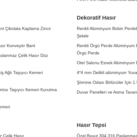
Dekoratif Hasır
nt Çikolata Kaplama Zincir
Renkli Alüminyum Bobin Perdel
Şelale
asır Konveyör Bant
Renkli Örgü Perde Alüminyum B
Örgü Perde
Paslanmaz Çelik Hasır Düz
Otel Salonu Esnek Alüminyum P
iş Ağlı Taşıyıcı Kemeri
4*4 mm Delikli alüminyum Yuva
Şömine Odası Bölücüler İçin 1
ntısı Taşıyıcı Kemeri Kurutma
Duvar Panelleri ve Asma Tavan 
Kemeri
Hasır Tepsi
 Çelik Hasır
Özel Boyut 304 316 Paslanmaz