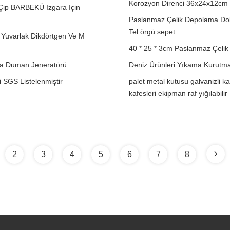
Korozyon Direnci 36x24x12cm 
 Çip BARBEKÜ Izgara Için
Paslanmaz Çelik Depolama Doku
Tel örgü sepet
 Yuvarlak Dikdörtgen Ve M
40 * 25 * 3cm Paslanmaz Çelik
ara Duman Jeneratörü
Deniz Ürünleri Yıkama Kurutma 
SGS Listelenmiştir
palet metal kutusu galvanizli k
kafesleri ekipman raf yığılabilir
2
3
4
5
6
7
8