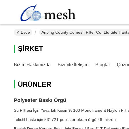
Evde
Anping County Comesh Filter Co.,Ltd Site Harit
ŞIRKET
Bizim Hakkımızda
Bizimle İletişim
Bloglar
Çözü
ÜRÜNLER
Polyester Baskı Örgü
Su Filtresi İçin Yuvarlak Kesim% 100 Monofilament Naylon Filtr
Tekstil baskı için 53" 72T poliester ekran örgü 48 mikron
Baskılı Devre Kartları Baskı İçin Beyaz / Sarı 61T Polyester E