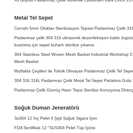
Xs Boyutu Paslanmaz Çelik Güvenlik Eldivenleri Kare Zincir Zır
Metal Tel Sepet
Cerrahi 5mm Otoklav Sterilizasyon Tepsisi Paslanmaz Çelik 316
Paslanmaz çelik 304 316 ultrasonik dezenfeksiyon kablo örgüs
kızartma için sepet buharlı sterilize yıkama
304 Stainless Steel Woven Mesh Basket Industrial Workshop C
Mesh Basket
Mutfakta Çeşitleri ile Toksik Olmayan Paslanmaz Çelik Tel Sepe
304 316 316L Paslanmaz Çelik Metal Tel Sepet Parlatma Gıda Sı
Paslanmaz Çelik Gümüş Hasır Tepsi Sterilize Korozyona Direnç
Soğuk Duman Jeneratörü
Ss304 12 İnç Pelet 4 Şişli Soğuk Sigara İçen
FDA Sertifikalı 12 "SUS304 Pelet Tüp İçicisi