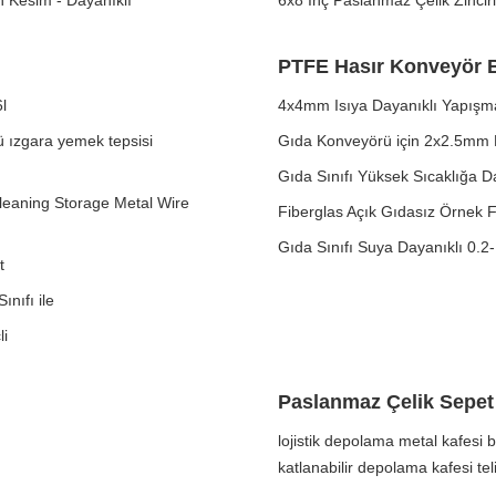
h Kesim - Dayanıklı
6x8 İnç Paslanmaz Çelik Zincirl
PTFE Hasır Konveyör 
l
4x4mm Isıya Dayanıklı Yapışm
ü ızgara yemek tepsisi
Gıda Konveyörü için 2x2.5mm 
Gıda Sınıfı Yüksek Sıcaklığa 
leaning Storage Metal Wire
Fiberglas Açık Gıdasız Örne
Gıda Sınıfı Suya Dayanıklı 0.2
t
nıfı ile
li
Paslanmaz Çelik Sepet
lojistik depolama metal kafesi 
katlanabilir depolama kafesi tel