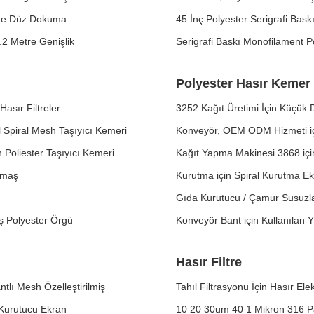
ade Düz Dokuma
45 İnç Polyester Serigrafi Bas
2 Metre Genişlik
Serigrafi Baskı Monofilament P
Polyester Hasır Kemer
asır Filtreler
3252 Kağıt Üretimi İçin Küçük 
 Spiral Mesh Taşıyıcı Kemeri
Konveyör, OEM ODM Hizmeti i
Poliester Taşıyıcı Kemeri
Kağıt Yapma Makinesi 3868 iç
umaş
Kurutma için Spiral Kurutma Ek
Gıda Kurutucu / Çamur Susuzlaş
ş Polyester Örgü
Konveyör Bant için Kullanılan
Hasır Filtre
tlı Mesh Özelleştirilmiş
Tahıl Filtrasyonu İçin Hasır Ele
 Kurutucu Ekran
10 20 30um 40 1 Mikron 316 Pas