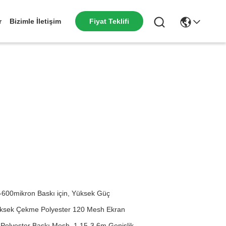
r
Bizimle İletişim
Fiyat Teklifi
600mikron Baskı için, Yüksek Güç
Yüksek Çekme Polyester 120 Mesh Ekran
t Polyester Baskı Mesh, 1.15-3.6m Genişlik