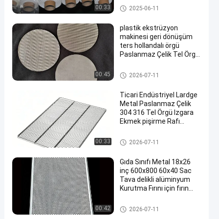
Naylon filtre Mesh
00:33
2025-06-11
plastik ekstrüzyon
makinesi geri dönüşüm
ters hollandalı örgü
Paslanmaz Çelik Tel Örgü
en
Disk Otomatik hdpe
ekstruder ekran filtreleri
Paslanmaz Çelik Hasır
00:45
2026-07-11
Ticari Endüstriyel Lardge
Metal Paslanmaz Çelik
304 316 Tel Örgü Izgara
Ekmek pişirme Rafı
Ratary özel boyut tel fırın
rafı
Hasır Tepsi
00:33
2026-07-11
Gıda Sınıfı Metal 18x26
inç 600x800 60x40 Sac
Tava delikli alüminyum
Kurutma Fırını için fırın
tepsileri
Hasır Tepsi
00:42
2026-07-11