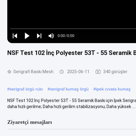
Loaded
:
0%
0:00
/
0:00
Play
Play
Play
Mute
Current
Duration
next
next
NSF Test 102 İnç Polyester 53T - 55 Seramik B
Time
Serigrafi Baskı Mesh
2025-06-11
340 görüşler
#
serigraf örgü rulo
#
serigraf kumaş örgü
#
ipek cıvata kumaş
NSF Test 102 İnç Polyester 53T - 55 Seramik Baskı için İpek Serigra
daha hızlı gerilme; Daha hızlı gerilim stabilizasyonu; Daha yüksek ....
Ziyaretçi mesajları