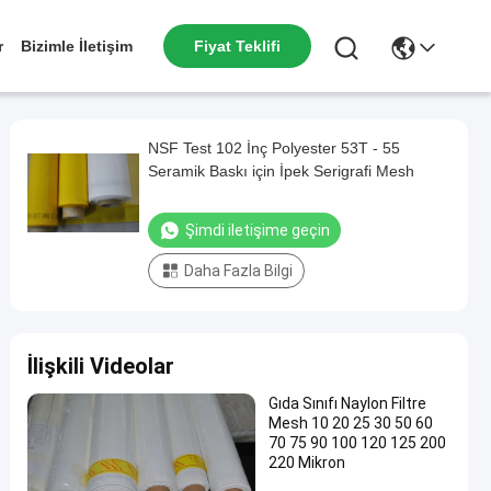
r
Bizimle İletişim
Fiyat Teklifi
NSF Test 102 İnç Polyester 53T - 55
Seramik Baskı için İpek Serigrafi Mesh
Şimdi iletişime geçin
Daha Fazla Bilgi
İlişkili Videolar
Gıda Sınıfı Naylon Filtre
Mesh 10 20 25 30 50 60
70 75 90 100 120 125 200
220 Mikron