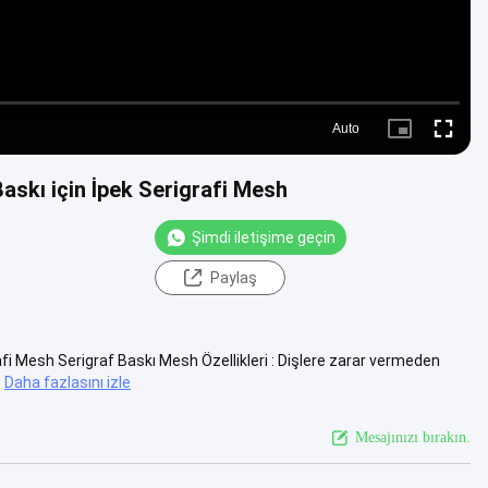
Auto
Picture-
Fullscre
in-
Picture
askı için İpek Serigrafi Mesh
Şimdi iletişime geçin
Paylaş
fi Mesh Serigraf Baskı Mesh Özellikleri : Dişlere zarar vermeden
Daha fazlasını izle
Mesajınızı bırakın.