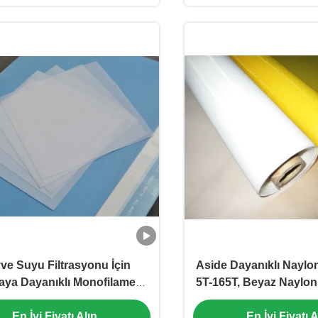
ve Suyu Filtrasyonu İçin
Aside Dayanıklı Naylon
ya Dayanıklı Monofilament
5T-165T, Beyaz Naylon
Naylon Filtre Mesh
Kumaş
En İyi Fiyatı Alın
En İyi Fiyatı A