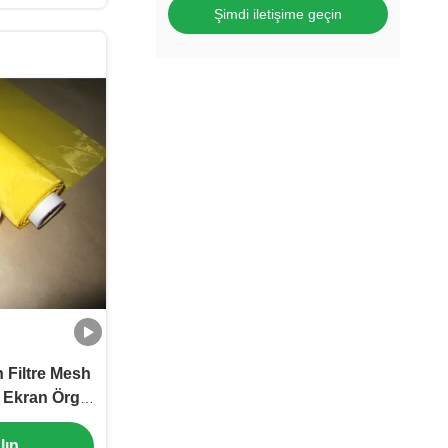
Şimdi iletişime geçin
 Filtre Mesh
 Ekran Örgü
lın