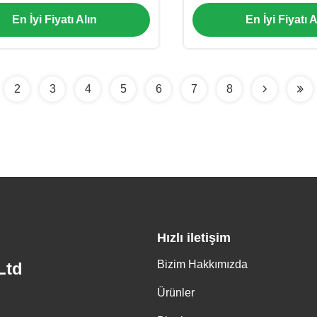
Dokuma
En İyi Fiyatı Alın
En İyi Fiyatı A
2
3
4
5
6
7
8
Hızlı iletişim
Bizim Hakkımızda
Ltd
Ürünler