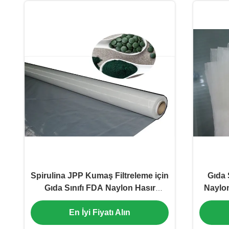
Spirulina JPP Kumaş Filtreleme için
Gıda 
Gıda Sınıfı FDA Naylon Hasır
Naylon
Kumaş 127cm Genişlik
En İyi Fiyatı Alın