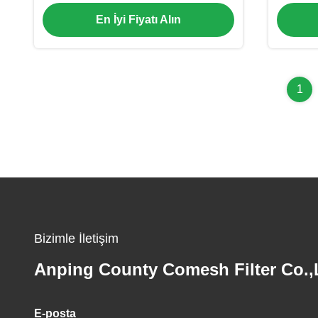
Netleştirme 2.2 Metre Genişlik
En İyi Fiyatı Alın
1
Bizimle İletişim
Anping County Comesh Filter Co.,
E-posta