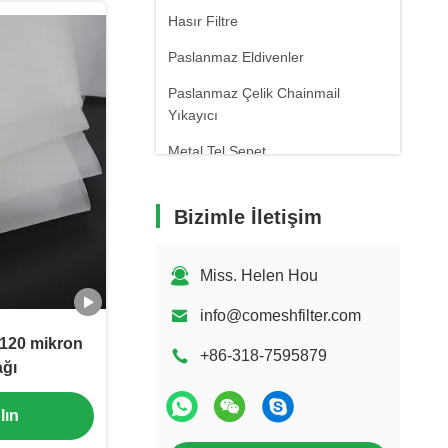
Hasır Filtre
Paslanmaz Eldivenler
Paslanmaz Çelik Chainmail
Yıkayıcı
Metal Tel Sepet
PTFE Hasır Konveyör Bant
Bizimle İletişim
Soğuk Duman Jeneratörü
Paslanmaz çelik sepet
Miss. Helen Hou
info@comeshfilter.com
k 120 mikron
+86-318-7595879
ağı
lın