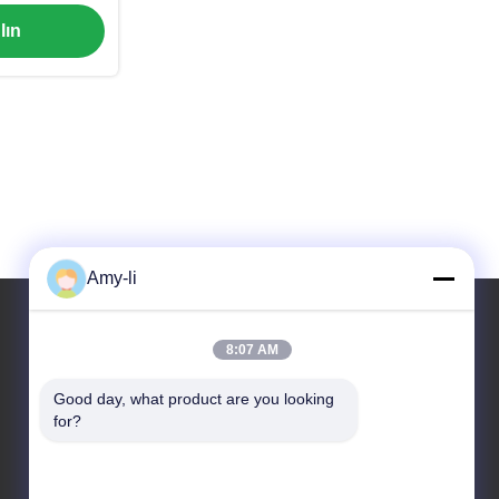
lın
Amy-li
8:07 AM
Adresimiz
Good day, what product are you looking 
Adres
for?
Sanayi Bankası, Güney Anping, Hengshui, Hebei,
PR Çin.