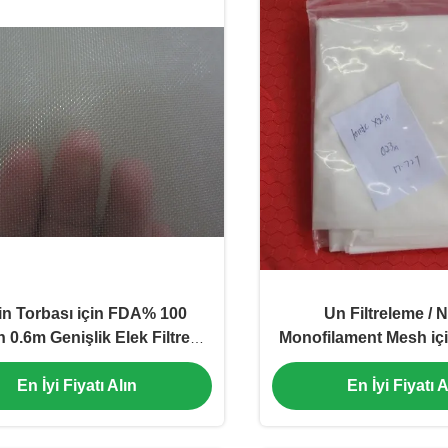
n Torbası için FDA% 100
Un Filtreleme / 
 0.6m Genişlik Elek Filtresi
Monofilament Mesh içi
Mesh
Jpp Naylon Filtr
En İyi Fiyatı Alın
En İyi Fiyatı A