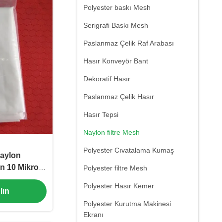
Polyester baskı Mesh
Serigrafi Baskı Mesh
Paslanmaz Çelik Raf Arabası
Hasır Konveyör Bant
Dekoratif Hasır
Paslanmaz Çelik Hasır
Hasır Tepsi
Naylon filtre Mesh
Polyester Cıvatalama Kumaş
Naylon
n 10 Mikron
Polyester filtre Mesh
e Mesh
Polyester Hasır Kemer
lın
Polyester Kurutma Makinesi
Ekranı