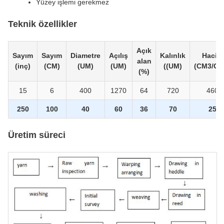
Yüzey işlemi gerekmez
Teknik özellikler
Açık
Sayım
Sayım
Diametre
Açılış
Kalınlık
Hacim
alan
(inç)
(CM)
(UM)
(UM)
((UM)
(CM3/CM
(%)
15
6
400
1270
64
720
460
250
100
40
60
36
70
25
Üretim süreci