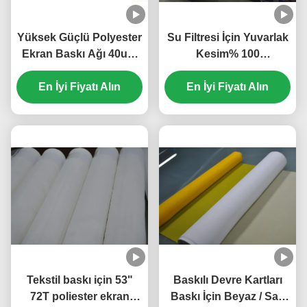
Yüksek Güçlü Polyester
Su Filtresi İçin Yuvarlak
Ekran Baskı Ağı 40um
Kesim% 100
Mükemmel Kimyasal
Monofilament Naylon
En İyi Fiyatı Alın
Direnci
Filtre Ekran Örgü Diski
En İyi Fiyatı Alın
Tekstil baskı için 53"
Baskılı Devre Kartları
72T poliester ekran
Baskı İçin Beyaz / Sarı