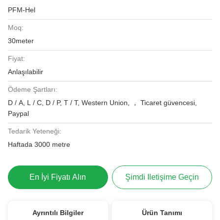
PFM-Hel
Moq:
30meter
Fiyat:
Anlaşılabilir
Ödeme Şartları:
D / A, L / C, D / P, T / T, Western Union, ， Ticaret güvencesi,
Paypal
Tedarik Yeteneği:
Haftada 3000 metre
En İyi Fiyatı Alın
Şimdi Iletişime Geçin
Ayrıntılı Bilgiler
Ürün Tanımı