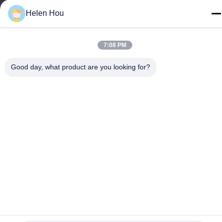
86-318-7595879
Helen Hou
7:08 PM
Gizlilik Politikası
|
Site Haritası
Good day, what product are you looking for?
Çin İyi Kalite polyester baskı örgü Tedarikçi. Telif hakkı © -2026
Anping County Comesh Filter Co.,Ltd - Tüm haklar saklıdır.