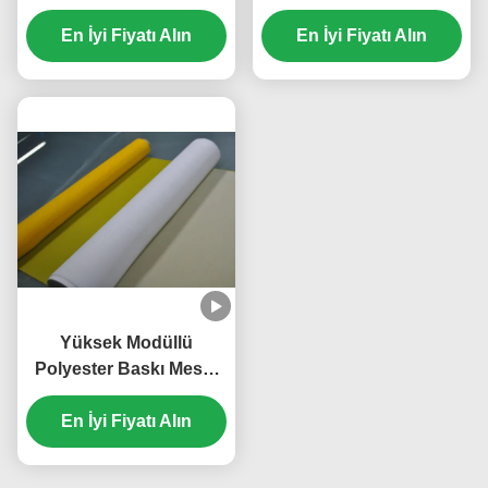
örgü 48 mikron
61T Polyester Ekran
En İyi Fiyatı Alın
En İyi Fiyatı Alın
Mesh
Yüksek Modüllü
Polyester Baskı Mesh,
T-Shirt Baskı için İpek
En İyi Fiyatı Alın
Ekran Mesh