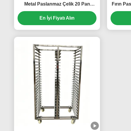
Metal Paslanmaz Çelik 20 Pan
Fırın Pa
Tabak Fırın Pişirme Soğutma Ticari
katman 6
En İyi Fiyatı Alın
fırın rafı
Çelik 3