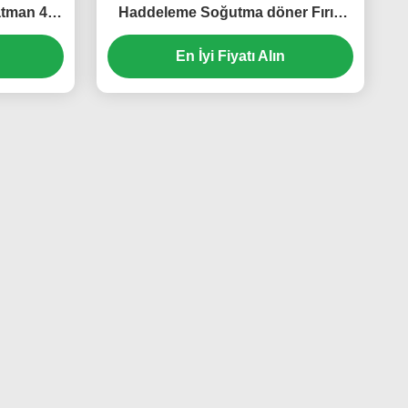
atman 40
Haddeleme Soğutma döner Fırın
rın Fırın
Paslanmaz Çelik çok katmanlı Tava
n arabası
Bun Tepsisi raf market arabası
En İyi Fiyatı Alın