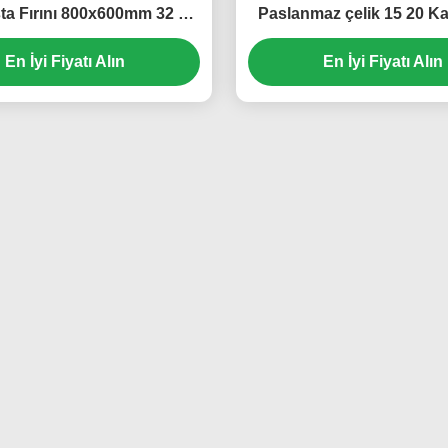
sta Fırını 800x600mm 32 15
Paslanmaz çelik 15 20 K
0x40 16 tepsisi Paslanmaz
Ekmek Tepsi Alüminyum Fı
04 arabayı çörek pan rack
En İyi Fiyatı Alın
Rack Tekerlekli ticari fırı
En İyi Fiyatı Alın