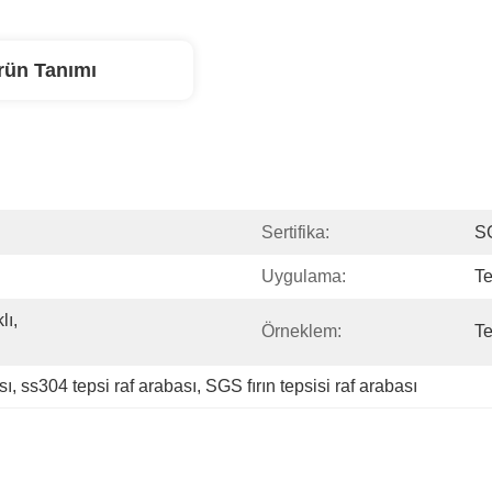
rün Tanımı
Sertifika:
S
Uygulama:
Te
ı, 
Örneklem:
Te
sı
, 
ss304 tepsi raf arabası
, 
SGS fırın tepsisi raf arabası