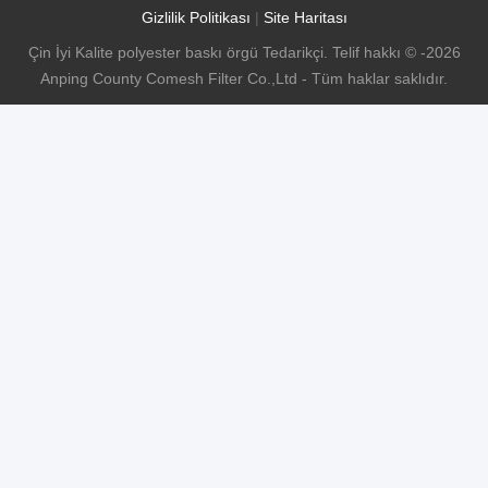
Gizlilik Politikası
|
Site Haritası
Çin İyi Kalite polyester baskı örgü Tedarikçi. Telif hakkı © -2026
Anping County Comesh Filter Co.,Ltd - Tüm haklar saklıdır.