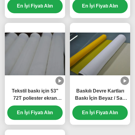
En İyi Fiyatı Alın
Direnci
Filtre Ekran Örgü Diski
En İyi Fiyatı Alın
Tekstil baskı için 53"
Baskılı Devre Kartları
72T poliester ekran
Baskı İçin Beyaz / Sarı
örgü 48 mikron
61T Polyester Ekran
En İyi Fiyatı Alın
En İyi Fiyatı Alın
Mesh