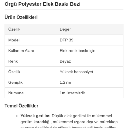
Örgü Polyester Elek Baskı Bezi
Ürün Özellikleri
Özellik
Değer
Model
DFP 39
Kullanım Alanı
Elektronik baskı için
Renk
Beyaz
Özellik
Yüksek hassasiyet
Genişlik
1.27m
Numune
1m ücretsizdir
Temel Özellikler
Yüksek gerilim:
Düşük elek gerilimi ile mükemmel
gerilim kararlılığı, mükemmel ızgara dışı ve mürekkep
sıyırma özellikleriyle yüksek hassasiyetli baskı sağlar.