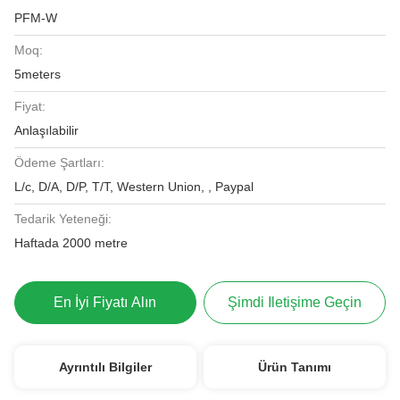
PFM-W
Moq:
5meters
Fiyat:
Anlaşılabilir
Ödeme Şartları:
L/c, D/A, D/P, T/T, Western Union, , Paypal
Tedarik Yeteneği:
Haftada 2000 metre
En İyi Fiyatı Alın
Şimdi Iletişime Geçin
Ayrıntılı Bilgiler
Ürün Tanımı