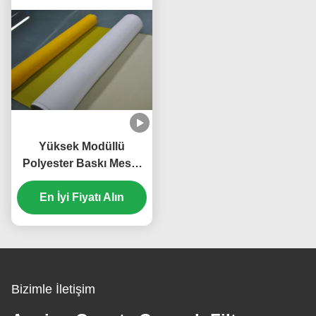
Yüksek Modüllü
Polyester Baskı Mesh,
T-Shirt Baskı için İpek
En İyi Fiyatı Alın
Ekran Mesh
Bizimle İletişim