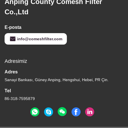
Anping County Comesh Filter
Co.,Ltd
E-posta
info@comeshfilter.com
Adresimiz
Adres
Sanayi Bankası, Güney Anping, Hengshui, Hebei, PR Çin.
Tel
86-318-7595879