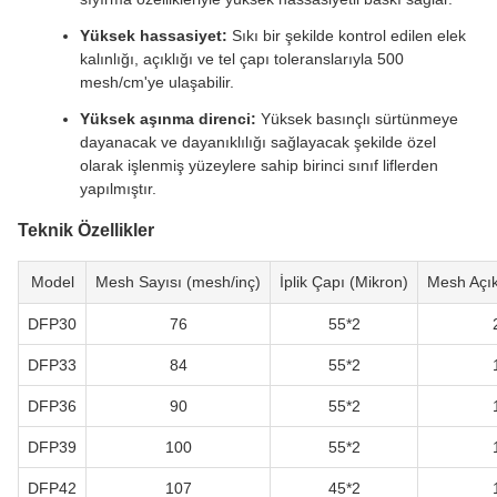
Yüksek hassasiyet:
Sıkı bir şekilde kontrol edilen elek
kalınlığı, açıklığı ve tel çapı toleranslarıyla 500
mesh/cm'ye ulaşabilir.
Yüksek aşınma direnci:
Yüksek basınçlı sürtünmeye
dayanacak ve dayanıklılığı sağlayacak şekilde özel
olarak işlenmiş yüzeylere sahip birinci sınıf liflerden
yapılmıştır.
Teknik Özellikler
Model
Mesh Sayısı (mesh/inç)
İplik Çapı (Mikron)
Mesh Açık
DFP30
76
55*2
DFP33
84
55*2
DFP36
90
55*2
DFP39
100
55*2
DFP42
107
45*2