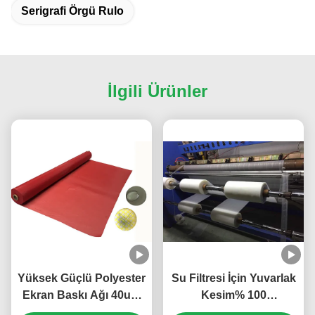
Serigrafi Örgü Rulo
İlgili Ürünler
Yüksek Güçlü Polyester
Su Filtresi İçin Yuvarlak
Ekran Baskı Ağı 40um
Kesim% 100
Mükemmel Kimyasal
Monofilament Naylon