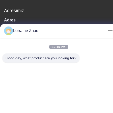
Adresimiz
Adres
Sanayi Bankası, Güney Anping, Hengshui, Hebei, PR Çin.
Lorraine Zhao
Tel
86-318-7595879
12:15 PM
Good day, what product are you looking for?
Gizlilik Politikası
|
Site Haritası
Çin İyi Kalite polyester baskı örgü Tedarikçi. Telif hakkı © -2026
Anping County Comesh Filter Co.,Ltd - Tüm haklar saklıdır.