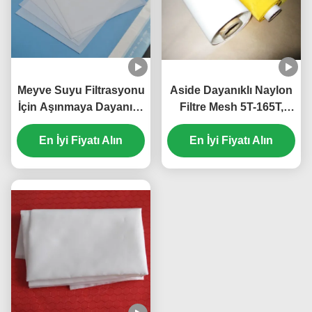
Meyve Suyu Filtrasyonu
Aside Dayanıklı Naylon
İçin Aşınmaya Dayanıklı
Filtre Mesh 5T-165T,
Monofilament Naylon
Beyaz Naylon Ekran
En İyi Fiyatı Alın
Filtre Mesh
En İyi Fiyatı Alın
Örgü Kumaş