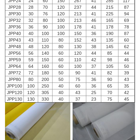
JPP24
24
60
150
267
41
285
117
JPP28
28
70
120
237
44
215
87
JPP30
30
76
120
213
41
225
94
JPP32
32
80
100
213
46
165
69
JPP36
36
90
100
178
41
178
78
JPP40
40
100
100
150
36
190
87
JPP43
43
110
80
152
43
135
60
JPP48
48
120
80
130
38
145
62
JPP56
56
140
60
120
44
85
44
JPP59
59
150
60
110
42
98
46
JPP64
64
160
60
100
37
105
50
JPP72
72
180
50
90
41
82
39
JPP80
80
200
50
75
36
90
43
JPP100
100
250
40
60
36
65
35
JPP120
120
305
40
43
25
70
42
JPP130
130
330
40
37
23
75
45