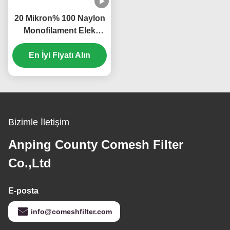
20 Mikron% 100 Naylon
Monofilament Elek
Mesh Netleştirme 2.2
En İyi Fiyatı Alın
Metre Genişlik
Bizimle İletişim
Anping County Comesh Filter
Co.,Ltd
E-posta
info@comeshfilter.com