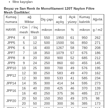
filtre kayışları
Beyaz ve Sarı Renk ile Monofilament 120T Naylon Filtre
Mesh
Özellikler:
Kumaş
ağ
ağ
Açık
Kumaş
Diş çapı
Ağırlık
numara
Miktar
açılış
yüzey
kalınlık
/ Cm
/ İnç
HAYIR.
mikron
mikron
%
mikron
g / m2
mesh
Mesh
JPP4
4
10
550
1950
61
950
262
JPP5
5
12
500
1500
56
850
271
JPP6
6
16
400
1267
58
780
208
JPP7
7
18
350
1079
57
675
186
JPP8
8
20
350
900
52
685
212
JPP9
9
24
250
860
60
455
145
JPP10
10
25
300
700
49
576
195
12
30
250
583
49
470
162
JPP12
12
30
300
533
41
585
234
JPP14
14
35
300
414
34
595
273
16
40
200
425
46
370
139
JPP16
16
40
250
375
36
485
217
20
50
150
350
49
375
98
JPP20
20
50
200
300
36
385
173