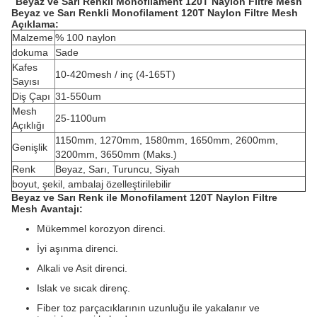
Beyaz ve Sarı Renkli Monofilament 120T Naylon Filtre Mesh
Beyaz ve Sarı Renkli Monofilament 120T Naylon Filtre Mesh
Açıklama:
Malzeme
% 100 naylon
dokuma
Sade
Kafes
10-420mesh / inç (4-165T)
Sayısı
Diş Çapı
31-550um
Mesh
25-1100um
Açıklığı
1150mm, 1270mm, 1580mm, 1650mm, 2600mm,
Genişlik
3200mm, 3650mm (Maks.)
Renk
Beyaz, Sarı, Turuncu, Siyah
boyut, şekil, ambalaj özelleştirilebilir
Beyaz ve Sarı Renk ile Monofilament 120T Naylon Filtre
Mesh
Avantajı:
Mükemmel korozyon direnci.
İyi aşınma direnci.
Alkali ve Asit direnci.
Islak ve sıcak direnç.
Fiber toz parçacıklarının uzunluğu ile yakalanır ve